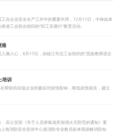
工在企业安全生产工作中的重要作用，12月11日，中林如皋
皋港工会联合组织的“职工安康行”教育活动。
洲港
入脑入心，6月17日，由镇江市总工会组织的“思政教师进企
上培训
旨在帮助供应链企业积极应对疫情影响，降低疫情损失，建立
全，应公安部《关于人员密集场所加强火灾防范的通知》要
训，由上海消防安全宣传中心派消防专业教员前来我讲解消防知