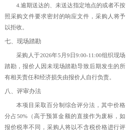
4.
逾期送达的、未送达指定地点的或者不按
照
采购
文件要求密封的
响应
文件，
采购
人将予
以拒收。
七、现场踏勘
采购人于
2026年5
月
9
日
9:00-11:00组织现场
踏勘，报价人因未现场踏勘导致后期发生的所
有相关责任和经济损失由报价人自行负责。
八、评审办法
本项目采取
百分制综合评分法
，其中
价格
分占
5
0%
（
高于预算金额的直接作为
废标
，如
报价税率不同，采购人将以不含税价格进行评