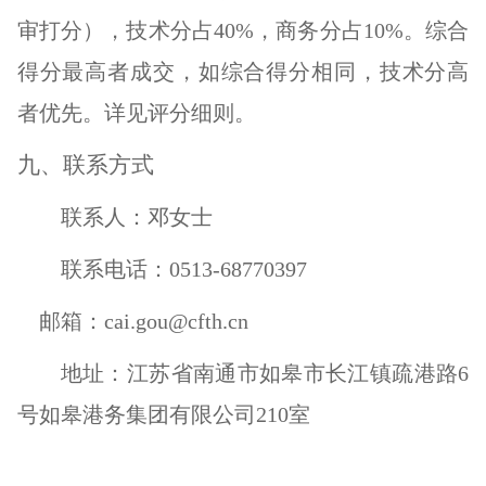
审
打分
）
，技术分占
4
0%，商务分占
1
0%
。综合
得分最高者成交，如综合得分相同，技术分高
者优先。详见评分细则。
九、联系方式
联系人：邓女士
联系电话：
0513-68770397
邮箱：
cai.gou@cfth.cn
地址：江苏省南通市如皋市长江镇疏港路
6
号如皋港务集团有限公司210室